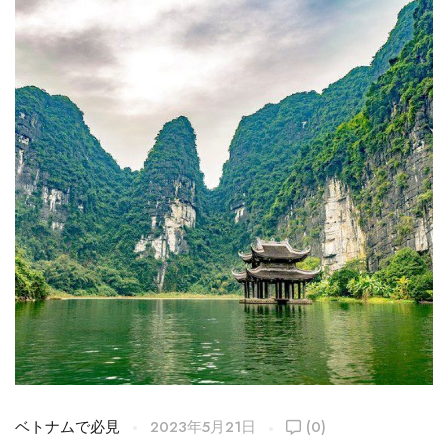
ベトナムで必見
2023年5月21日
(0)
ベ