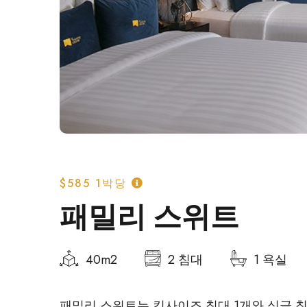
$585
1박당
패밀리 스위트
40m2
2 침대
1 욕실
패밀리 스위트는 킹사이즈 침대 1개와 싱글 침대