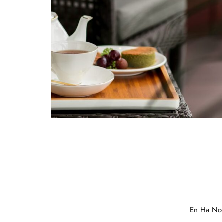
Italian
German
En Ha Noi
Japanese