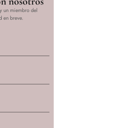
on nosotros
 y un miembro del
d en breve.